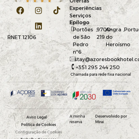
Ofertas
Experiências
Serviços
Epílogo
Portões
,
9700-
,
Angra
,
Portu
de São
219
do
RNET 12106
Pedro
Heroísmo
nº6
stay@azoresbookhotel.
+351 295 244 250
Chamada para rede fixa nacional
A minha
Desenvolvido por
Aviso Legal
reserva
Mirai
Política de Cookies
Configuração de Cookies