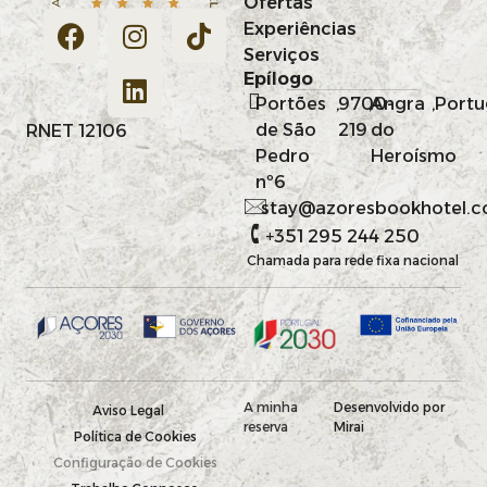
Ofertas
Experiências
Serviços
Epílogo
Portões
,
9700-
,
Angra
,
Portu
de São
219
do
RNET 12106
Pedro
Heroísmo
nº6
stay@azoresbookhotel.
+351 295 244 250
Chamada para rede fixa nacional
A minha
Desenvolvido por
Aviso Legal
reserva
Mirai
Política de Cookies
Configuração de Cookies